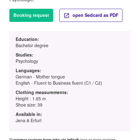
Booking request
open Sedcard as PDF
Education:
Bachelor degree
Studies:
Psychology
Languages:
German - Mother tongue
English - Fluent to Business fluent (C1 / C2)
Clothing measurements:
Height : 1.65 m
Shoe size: 39
Available in:
Jena & Erfurt
Customer reviews from jobs via InStaff
(one or more reviews