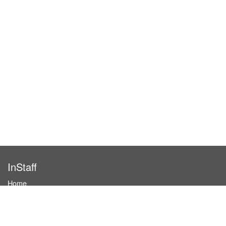
InStaff
Home
About InStaff
Career
Imprint
Terms & conditions