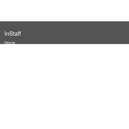
InStaff
Home
About InStaff
Career
Imprint
Terms & conditions
Privacy policy
Login
InStaff on Facebook
For businesses
Book hostesses / event staff
How it works
Costs & benefits
Hostesses in Germany