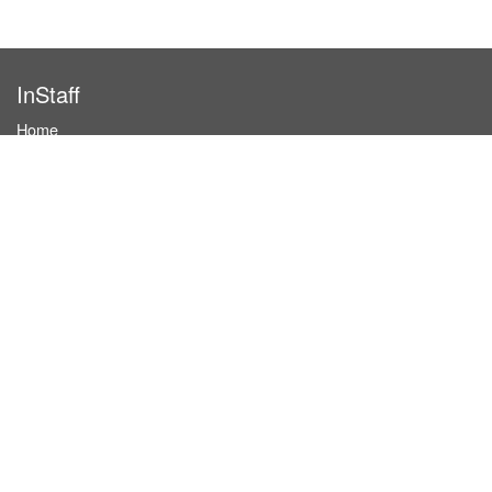
InStaff
Home
About InStaff
Career
Imprint
Terms & conditions
Privacy policy
Login
InStaff on Facebook
For businesses
Book hostesses / event staff
How it works
Costs & benefits
Hostesses in Germany
Search hostesses