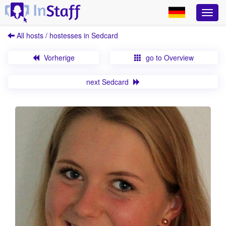
All hosts / hostesses in Sedcard
Vorherige
go to Overview
next Sedcard