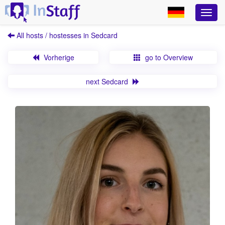
All hosts / hostesses in Sedcard
Vorherige
go to Overview
next Sedcard