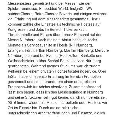
Messehostess gemeistert und bei Messen wie der
Spielwarenmesse, Embedded World, InsightX, IWA
outdoorClassic, Retro Classics Bavaria und einigen weiteren
viel Erfahrung auf dem Messeparkett gesammelt. Hinzu
kommen zahlreiche Einsätze als technische Hostess auf
Kongressen und Jobs im Bereich Ticketverkauf,
Ticketkontrolle und Einlass über Lorenz Personal auf der
Messe Nürnberg. Nach meinem Abitur habe ich sechs
Monate als Serviceaushilfe in Hotels (NH Nürnberg,
Erlangen, Fürth; Hilton Nürnberg; Maritim Nürnberg; Mercure
Nürnberg etc.) und bei Events (Hochzeiten, Bankette und
Weihnachtsfeiern) über Schöpf Bankettservice Nürnberg
gearbeiteten. Während meines Studiums war ich zudem
Kellnerin bei einem privaten Hochzeitscateringservice. Über
InStaff habe ich ebenso Erfahrung im Bereich Promotion
gesammelt und so unteranderem einen erfolgreichen
Promotion-Job für Adidas absolviert. Zusammenfassend
lässt sich sagen, dass ich das Messegelände in Nürnberg
und seine Strukturen sehr gut kenne, da ich nun bereits seit
2016 immer wieder als Messemitarbeiterin oder Hostess vor
Ort im Einsatz bin. Durch meine zahlreichen
unterschiedlichen Arbeitserfahrungen und Einsätze, die ich