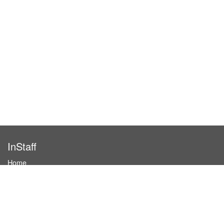
InStaff
Home
About InStaff
Career
Imprint
Terms & conditions
Privacy policy
Login