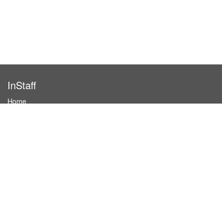
InStaff
Home
About InStaff
Career
Imprint
Terms & conditions
Privacy policy
Login
InStaff on Facebook
For businesses
Book hostesses / event staff