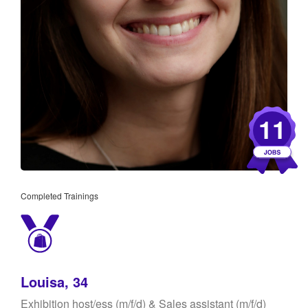
11
Completed Trainings
Louisa, 34
Exhibition host/ess (m/f/d) & Sales assistant (m/f/d)