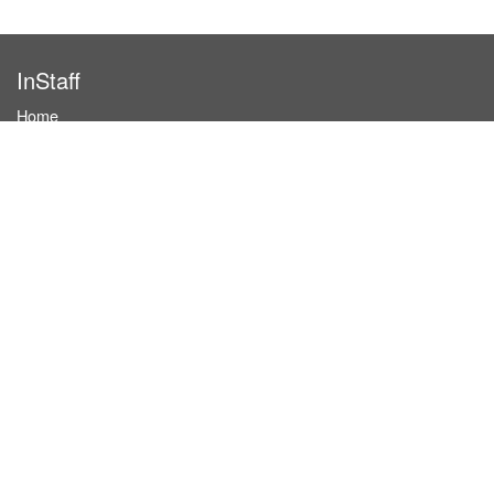
InStaff
Home
About InStaff
Career
Imprint
Terms & conditions
Privacy policy
Login
InStaff on Facebook
For businesses
Book hostesses / event staff
How it works
Costs & benefits
Hostesses in Germany
Search hostesses