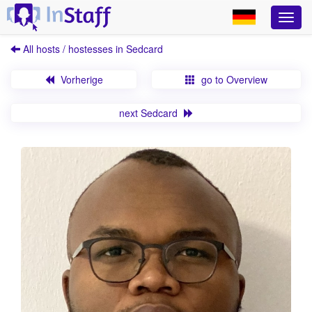
All hosts / hostesses in Sedcard
Vorherige
go to Overview
next Sedcard