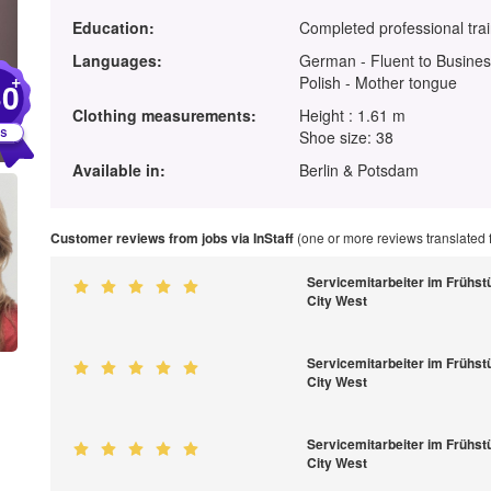
Education:
Completed professional tra
Languages:
German - Fluent to Busines
+
Polish - Mother tongue
30
Clothing measurements:
Height : 1.61 m
Shoe size: 38
Available in:
Berlin & Potsdam
Customer reviews from jobs via InStaff
(one or more reviews translated
Servicemitarbeiter im Frühstü
City West
Servicemitarbeiter im Frühstü
City West
Servicemitarbeiter im Frühstü
City West