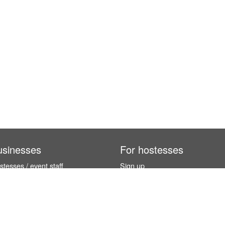
usinesses
For hostesses
tesses / event staff
Sign up
orks
How it works
benefits
Exhibition calendar
es in Germany
How to become a hostess
hostesses