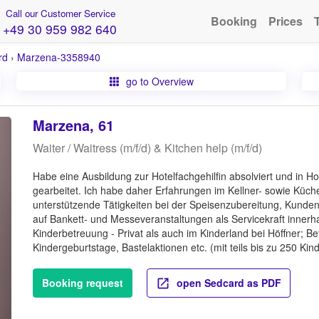
Call our Customer Service
Booking
Prices
+49 30 959 982 640
rd
›
Marzena-3358940
go to Overview
Marzena, 61
Waiter / Waitress (m/f/d) & Kitchen help (m/f/d)
Habe eine Ausbildung zur Hotelfachgehilfin absolviert und in Ho
gearbeitet. Ich habe daher Erfahrungen im Kellner- sowie Küch
unterstützende Tätigkeiten bei der Speisenzubereitung, Kunden
auf Bankett- und Messeveranstaltungen als Servicekraft innerha
Kinderbetreuung - Privat als auch im Kinderland bei Höffner; 
Kindergeburtstage, Bastelaktionen etc. (mit teils bis zu 250 Kin
Booking request
open Sedcard as PDF