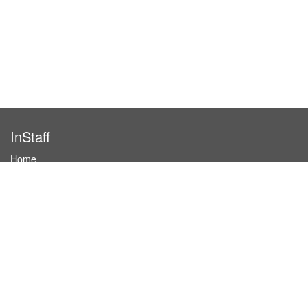
InStaff
Home
About InStaff
Career
Imprint
Terms & conditions
Privacy policy
Login
InStaff on Facebook
For businesses