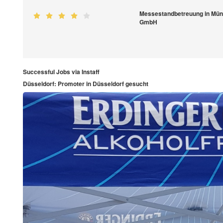
Messestandbetreuung in Mün
GmbH
Successful Jobs via Instaff
Düsseldorf: Promoter in Düsseldorf gesucht