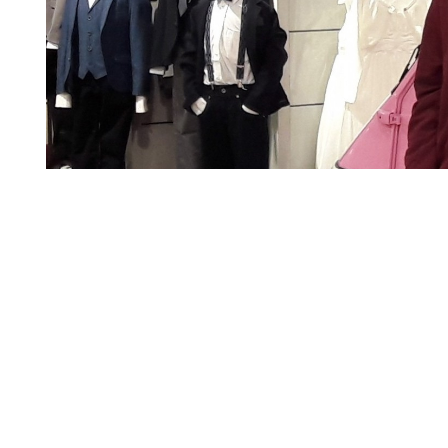
ed her images on her own. InStaff validated these information via a pho
iatly via: contact@instaff.jobs