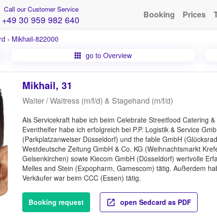
Call our Customer Service
Booking
Prices
+49 30 959 982 640
rd
›
Mikhail-822000
go to Overview
Mikhail, 31
Waiter / Waitress (m/f/d) & Stagehand (m/f/d)
Als Servicekraft habe ich beim Celebrate Streetfood Catering
Eventhelfer habe ich erfolgreich bei P.P. Logistik & Service Gmb
(Parkplatzanweiser Düsseldorf) und the fable GmbH (Glücksrad
Westdeutsche Zeitung GmbH & Co. KG (Weihnachtsmarkt Kre
Gelsenkirchen) sowie Kiecom GmbH (Düsseldorf) wertvolle Erf
Melles and Stein (Expopharm, Gamescom) tätig. Außerdem habe
Verkäufer war beim CCC (Essen) tätig.
Booking request
open Sedcard as PDF