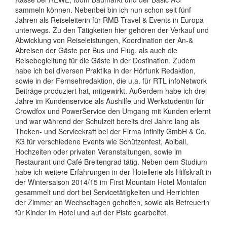
sammeln können. Nebenbei bin ich nun schon seit fünf
Jahren als Reiseleiterin für RMB Travel & Events in Europa
unterwegs. Zu den Tätigkeiten hier gehören der Verkauf und
Abwicklung von Reiseleistungen, Koordination der An-&
Abreisen der Gäste per Bus und Flug, als auch die
Reisebegleitung für die Gäste in der Destination. Zudem
habe ich bei diversen Praktika in der Hörfunk Redaktion,
sowie in der Fernsehredaktion, die u.a. für RTL infoNetwork
Beiträge produziert hat, mitgewirkt. Außerdem habe ich drei
Jahre im Kundenservice als Aushilfe und Werkstudentin für
Crowdfox und PowerService den Umgang mit Kunden erlernt
und war während der Schulzeit bereits drei Jahre lang als
Theken- und Servicekraft bei der Firma Infinity GmbH & Co.
KG für verschiedene Events wie Schützenfest, Abiball,
Hochzeiten oder privaten Veranstaltungen, sowie im
Restaurant und Café Breitengrad tätig. Neben dem Studium
habe ich weitere Erfahrungen in der Hotellerie als Hilfskraft in
der Wintersaison 2014/15 im First Mountain Hotel Montafon
gesammelt und dort bei Servicetätigkeiten und Herrichten
der Zimmer an Wechseltagen geholfen, sowie als Betreuerin
für Kinder im Hotel und auf der Piste gearbeitet.