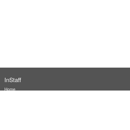
InStaff
Home
About InStaff
Career
Imprint
Terms & conditions
Privacy policy
Login