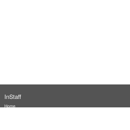
InStaff
Home
About InStaff
Career
Imprint
Terms & conditions