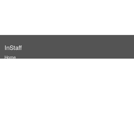
InStaff
Home
About InStaff
Career
Imprint
Terms & conditions
Privacy policy
Login
InStaff on Facebook
For businesses
Book hostesses / event staff
How it works