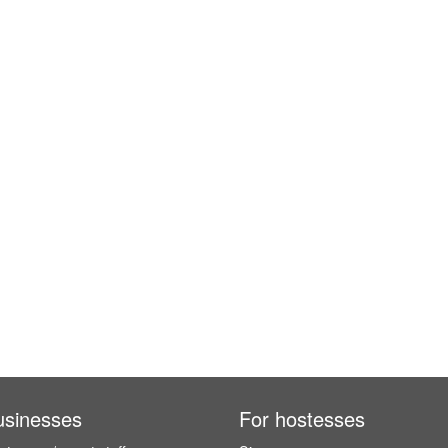
usinesses
For hostesses