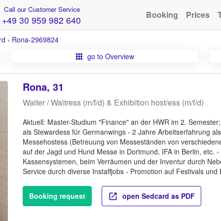
Call our Customer Service
Booking
Prices
+49 30 959 982 640
rd
›
Rona-2969824
go to Overview
Rona, 31
Waiter / Waitress (m/f/d) & Exhibition host/ess (m/f/d)
Aktuell: Master-Studium "Finance" an der HWR im 2. Semester; 
als Stewardess für Germanwings - 2 Jahre Arbeitserfahrung al
Messehostess (Betreuung von Messeständen von verschiedenen 
auf der Jagd und Hund Messe in Dortmund, IFA in Berlin, etc. 
Kassensystemen, beim Verräumen und der Inventur durch Neb
Service durch diverse Instaffjobs - Promotion auf Festivals und 
Booking request
open Sedcard as PDF