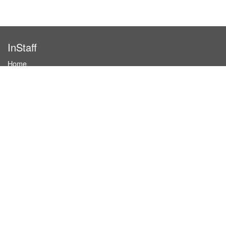
InStaff
Home
About InStaff
Career
Imprint
Terms & conditions
Privacy policy
Login
InStaff on Facebook
For businesses
Book hostesses / event staff
How it works
Costs & benefits
Hostesses in Germany
Search hostesses