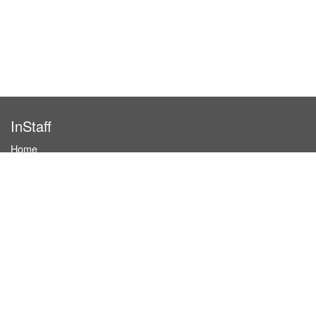
InStaff
Home
About InStaff
Career
Imprint
Terms & conditions
Privacy policy
Login
InStaff on Facebook
For businesses
Book hostesses / event staff