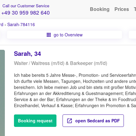
Call our Customer Service
Booking
Prices
+49 30 959 982 640
rd
›
Sarah-784116
go to Overview
Sarah, 34
Waiter / Waitress (m/f/d) & Barkeeper (m/f/d)
Ich habe bereits 5 Jahre Messe-, Promotion- und Serviceerfah
Ich durfte viele Messen, Tagungen, Hochzeiten und andere un
bereichern. Ich liebe meinen Job und bin stets mit großer Mot
Erfahrungen an der Akkreditierung & Guestmanagement; Erfah
Service & an der Bar; Erfahrungen an der Theke & im Foodtruc
Einzelhandel, Verkauf & Kasse; Erfahrungen im Promotion & Sa
Booking request
open Sedcard as PDF