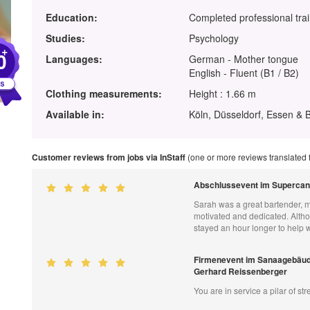
Education:
Completed professional tra
Studies:
Psychology
+
0
Languages:
German - Mother tongue
English - Fluent (B1 / B2)
Clothing measurements:
Height : 1.66 m
Available in:
Köln, Düsseldorf, Essen & 
Customer reviews from jobs via InStaff
(one or more reviews translated
Abschlussevent im Supercan
Sarah was a great bartender, mi
motivated and dedicated. Alth
stayed an hour longer to help 
Firmenevent im Sanaagebäude
Gerhard Reissenberger
You are in service a pilar of st