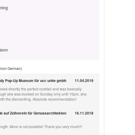
ining
Bonn
 from German)
dy Pop-Up Museum für ucc unite gmbh
11.04.2019
xed directly the perfect cocktail and was basically
ough she was booked on Sunday only until 10pm, she
with the dismantling. Absolute recommendation!
 auf Zollverein für Genussarchitekten
16.11.2018
rength. More is not possible! Thank you very much!!!