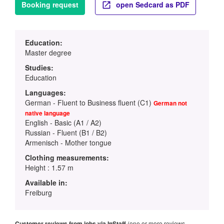
Booking request
open Sedcard as PDF
Education:
Master degree
Studies:
Education
Languages:
German - Fluent to Business fluent (C1)
German not
native language
English - Basic (A1 / A2)
Russian - Fluent (B1 / B2)
Armenisch - Mother tongue
Clothing measurements:
Height : 1.57 m
Available in:
Freiburg
Customer reviews from jobs via InStaff
(one or more reviews