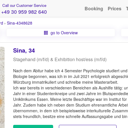
Call our Customer Service
Booking
Prices
+49 30 959 982 640
rd
›
Sina-4348628
go to Overview
Sina, 34
Stagehand (m/f/d) & Exhibition host/ess (m/f/d)
Nach dem Abitur habe ich 4 Semester Psychologie studiert un
Biologie begonnen, was ich in im Juli 2021 erfolgreich abgeschl
Würzburg immatrikuliert und schreibe meine Masterarbeit.
Ich war bereits in verschiedenen Bereichen als Aushilfe tätig: u
Jahr in einer Studentenkneipe und zwei Jahre im Blutspendedi
Uniklinikums Essen. Meine letzte Beschäftige war im Institut für V
Jahr. Zudem habe ich neben dem Studium ehrenamtliche Arbei
übernommen, in dem ich beispielsweise interkulturelle Zusamme
stets freundlich, besitze eine schnelle Auffassungsgabe und bin