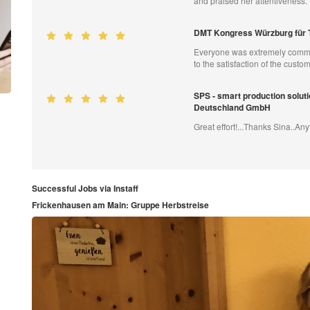
and praised her attentiveness.
DMT Kongress Würzburg für 
Everyone was extremely commit
to the satisfaction of the cust
SPS - smart production solut
Deutschland GmbH
Great effort!...Thanks Sina..An
Successful Jobs via Instaff
Frickenhausen am Main: Gruppe Herbstreise