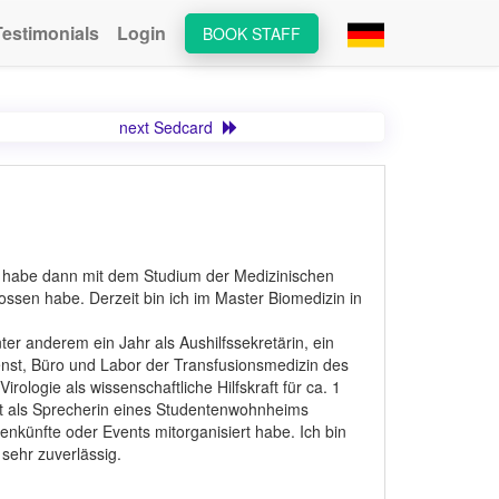
Testimonials
Login
BOOK STAFF
next Sedcard
d habe dann mit dem Studium der Medizinischen
ossen habe. Derzeit bin ich im Master Biomedizin in
nter anderem ein Jahr als Aushilfssekretärin, ein
enst, Büro und Labor der Transfusionsmedizin des
irologie als wissenschaftliche Hilfskraft für ca. 1
t als Sprecherin eines Studentenwohnheims
nkünfte oder Events mitorganisiert habe. Ich bin
 sehr zuverlässig.