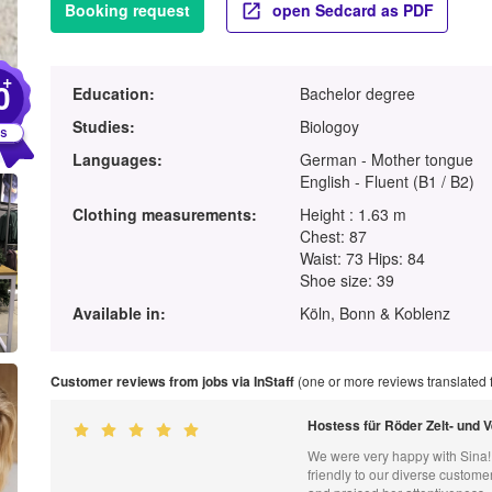
Booking request
open Sedcard as PDF
+
0
Education:
Bachelor degree
Studies:
Biologoy
Languages:
German - Mother tongue
English - Fluent (B1 / B2)
Clothing measurements:
Height : 1.63 m
Chest: 87
Waist: 73 Hips: 84
Shoe size: 39
Available in:
Köln, Bonn & Koblenz
Customer reviews from jobs via InStaff
(one or more reviews translated
Hostess für Röder Zelt- und 
We were very happy with Sina!
friendly to our diverse custom