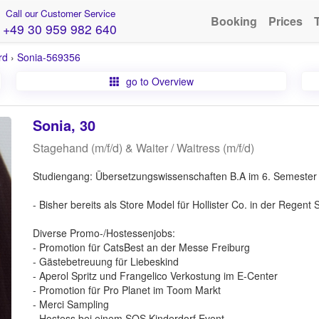
Call our Customer Service
Booking
Prices
+49 30 959 982 640
rd
›
Sonia-569356
go to Overview
Sonia, 30
Stagehand (m/f/d) & Waiter / Waitress (m/f/d)
Studiengang: Übersetzungswissenschaften B.A im 6. Semester 
- Bisher bereits als Store Model für Hollister Co. in der Regent
Diverse Promo-/Hostessenjobs:
- Promotion für CatsBest an der Messe Freiburg
- Gästebetreuung für Liebeskind
- Aperol Spritz und Frangelico Verkostung im E-Center
- Promotion für Pro Planet im Toom Markt
- Merci Sampling
- Hostess bei einem SOS Kinderdorf Event