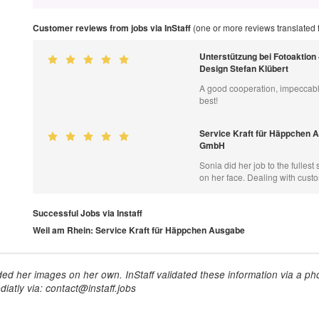
Customer reviews from jobs via InStaff
(one or more reviews translated
Unterstützung bei Fotoaktion 
Design Stefan Klübert
A good cooperation, impeccable
best!
Service Kraft für Häppchen 
GmbH
Sonia did her job to the fullest
on her face. Dealing with cust
Successful Jobs via Instaff
Weil am Rhein: Service Kraft für Häppchen Ausgabe
ed her images on her own. InStaff validated these information via a pho
iatly via: contact@instaff.jobs