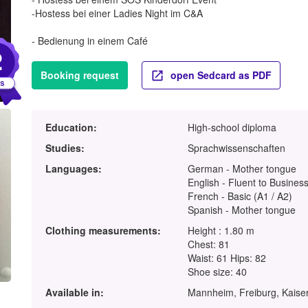
-Hostess bei einer Ladies Night im C&A
- Bedienung in einem Café
2
Booking request
open Sedcard as PDF
Education:
High-school diploma
Studies:
Sprachwissenschaften
Languages:
German - Mother tongue
English - Fluent to Business
French - Basic (A1 / A2)
Spanish - Mother tongue
Clothing measurements:
Height : 1.80 m
Chest: 81
Waist: 61 Hips: 82
Shoe size: 40
Available in:
Mannheim, Freiburg, Kaiser