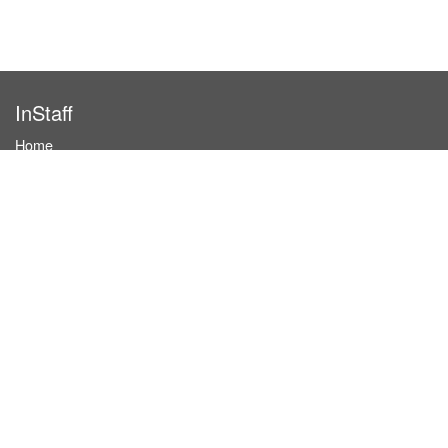
InStaff
Home
About InStaff
Career
Imprint
Terms & conditions
Privacy policy
Login
InStaff on Facebook
For businesses
Book hostesses / event staff
How it works
Costs & benefits
Hostesses in Germany