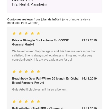
Frankfurt & Mannheim
Customer reviews from jobs via InStaff
(one or more reviews
translated from German)
Private Dining in Bockenheim für GOOSE
23.12.2019
Gourmet GmbH
We have booked Sophie again and this time we were more than
satisfied. She is always polite, always smiling and works very
conscientiously. It is always a pleasure for us!
Beachbody Gear Fall-Winter 20 launch für Global
15.11.2019
Brand Partners Pte Ltd
Gute Arbeit! Liebte es, mit ihr zu arbeiten.
Rollouthelfer - Stadt FFM - Kämmerei,
11.11.2019