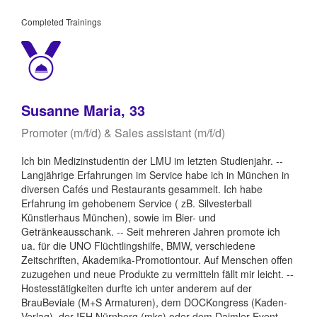
Completed Trainings
Susanne Maria, 33
Promoter (m/f/d) & Sales assistant (m/f/d)
Ich bin Medizinstudentin der LMU im letzten Studienjahr. --
Langjährige Erfahrungen im Service habe ich in München in
diversen Cafés und Restaurants gesammelt. Ich habe
Erfahrung im gehobenem Service ( zB. Silvesterball
Künstlerhaus München), sowie im Bier- und
Getränkeausschank. -- Seit mehreren Jahren promote ich
ua. für die UNO Flüchtlingshilfe, BMW, verschiedene
Zeitschriften, Akademika-Promotiontour. Auf Menschen offen
zuzugehen und neue Produkte zu vermitteln fällt mir leicht. --
Hostesstätigkeiten durfte ich unter anderem auf der
BrauBeviale (M+S Armaturen), dem DOCKongress (Kaden-
Verlag), der IFH Nürnberg (mks) oder dem Daimler Event