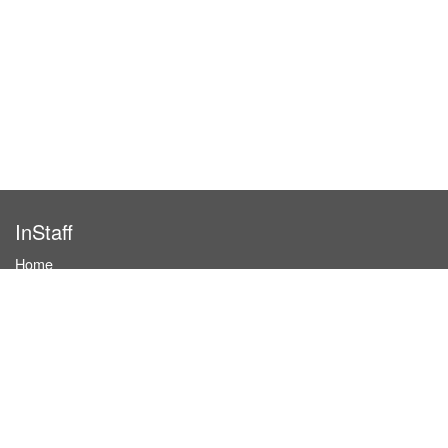
InStaff
Home
About InStaff
Career
Imprint
Terms & conditions
Privacy policy
Login
InStaff on Facebook