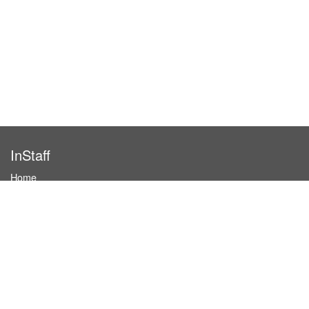
InStaff
Home
About InStaff
Career
Imprint
Terms & conditions
Privacy policy
Login
InStaff on Facebook