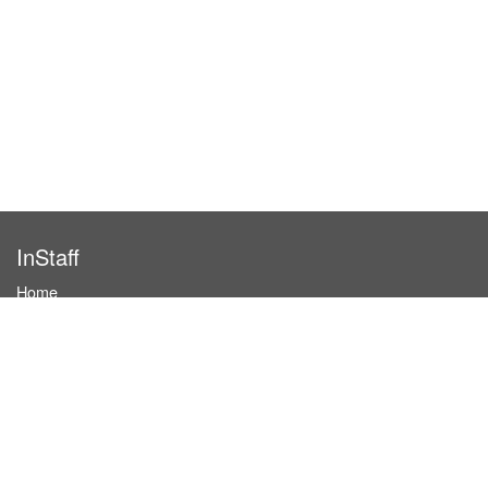
InStaff
Home
About InStaff
Career
Imprint
Terms & conditions
Privacy policy
Login
InStaff on Facebook