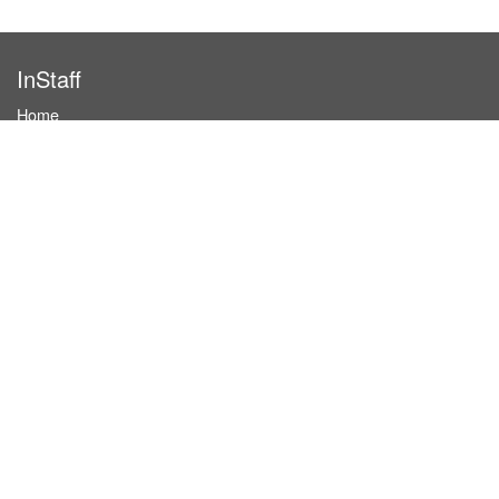
InStaff
Home
About InStaff
Career
Imprint
Terms & conditions
Privacy policy
Login
InStaff on Facebook
For businesses
Book hostesses / event staff
How it works
Costs & benefits
Hostesses in Germany
Search hostesses