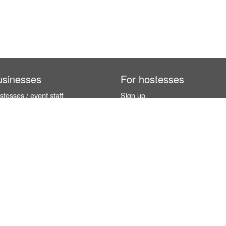
usinesses
For hostesses
tesses / event staff
Sign up
orks
How it works
benefits
Exhibition calendar
es in Germany
How to become a hostess
hostesses