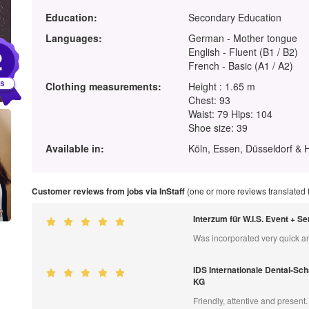
Education:
Secondary Education
Languages:
German - Mother tongue
2
English - Fluent (B1 / B2)
French - Basic (A1 / A2)
Clothing measurements:
Height : 1.65 m
Chest: 93
Waist: 79 Hips: 104
Shoe size: 39
Available in:
Köln, Essen, Düsseldorf &
Customer reviews from jobs via InStaff
(one or more reviews translated
Interzum für W.I.S. Event + 
Was incorporated very quick an
IDS Internationale Dental-Sch
KG
Friendly, attentive and present