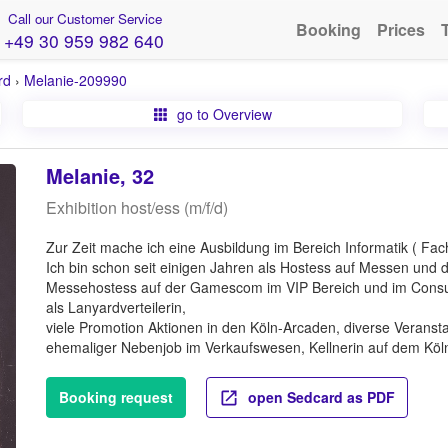
Call our Customer Service
Booking
Prices
+49 30 959 982 640
rd
›
Melanie-209990
go to Overview
Melanie, 32
Exhibition host/ess (m/f/d)
Zur Zeit mache ich eine Ausbildung im Bereich Informatik ( Fac
Ich bin schon seit einigen Jahren als Hostess auf Messen und d
Messehostess auf der Gamescom im VIP Bereich und im Cons
als Lanyardverteilerin,
viele Promotion Aktionen in den Köln-Arcaden, diverse Veranstal
ehemaliger Nebenjob im Verkaufswesen, Kellnerin auf dem Kö
Booking request
open Sedcard as PDF