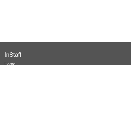
InStaff
Home
About InStaff
Career
Imprint
Terms & conditions
Privacy policy
Login
InStaff on Facebook
For businesses
Book hostesses / event staff