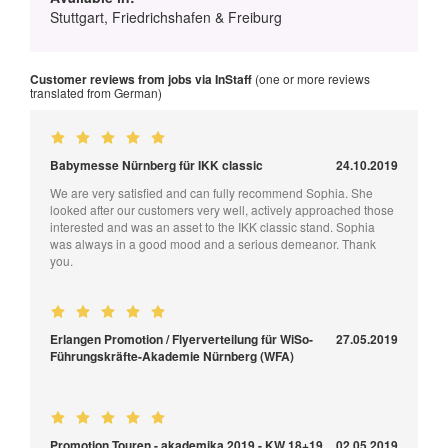
Stuttgart, Friedrichshafen & Freiburg
Customer reviews from jobs via InStaff
(one or more reviews
translated from German)
Babymesse Nürnberg für IKK classic
24.10.2019
We are very satisfied and can fully recommend Sophia. She
looked after our customers very well, actively approached those
interested and was an asset to the IKK classic stand. Sophia
was always in a good mood and a serious demeanor. Thank
you.
Erlangen Promotion / Flyerverteilung für WiSo-
27.05.2019
Führungskräfte-Akademie Nürnberg (WFA)
Promotion Touren - akademika 2019 - KW 18+19
02.05.2019