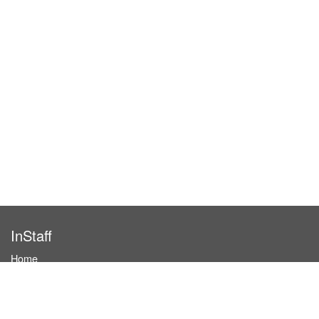
InStaff
Home
About InStaff
Career
Imprint
Terms & conditions