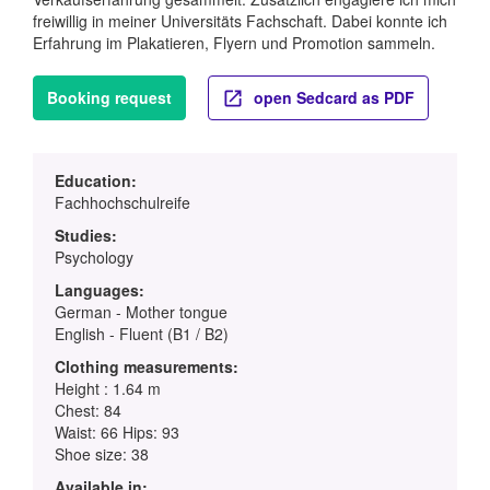
freiwillig in meiner Universitäts Fachschaft. Dabei konnte ich
Erfahrung im Plakatieren, Flyern und Promotion sammeln.
Booking request
open Sedcard as PDF
Education:
Fachhochschulreife
Studies:
Psychology
Languages:
German - Mother tongue
English - Fluent (B1 / B2)
Clothing measurements:
Height : 1.64 m
Chest: 84
Waist: 66 Hips: 93
Shoe size: 38
Available in: